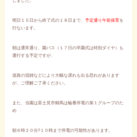
しました。
明日１５日から終了式の１８日まで、
予定通り午前保育
を
行ないます。
朝は通常通り、園バス（１７日の卒園式は特別ダイヤ）も
運行する予定ですが、
道路の混雑などにより大幅な遅れも出る恐れがあります
が、ご理解ご了承ください。
また、当園は富士見市鶴馬は輪番停電の第１グループのた
め
朝６時２０分?１０時まで停電の可能性があります。